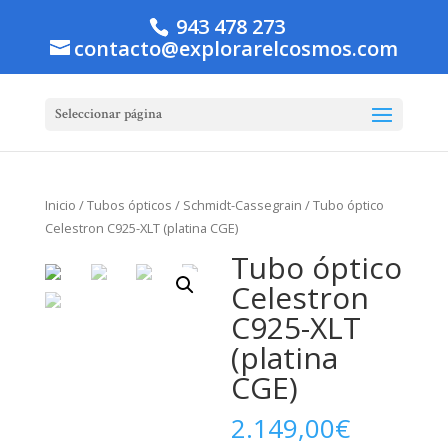
943 478 273
contacto@explorarelcosmos.com
Seleccionar página
Inicio
/
Tubos ópticos
/
Schmidt-Cassegrain
/ Tubo óptico
Celestron C925-XLT (platina CGE)
Tubo óptico
Celestron
C925-XLT
(platina
CGE)
2.149,00
€