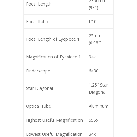
2350mm
Focal Length
(93″)
Focal Ratio
f/10
25mm
Focal Length of Eyepiece 1
(0.98″)
Magnification of Eyepiece 1
94x
Finderscope
6×30
1.25″ Star
Star Diagonal
Diagonal
Optical Tube
Aluminum
Highest Useful Magnification
555x
Lowest Useful Magnification
34x