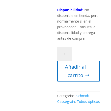
Disponibilidad:
No
disponible en tienda, pero
normalmente sí en el
proveeedor. Consulta la
disponibilidad y entrega
antes de comprar.
Tubo
óptico
Celestron
Añadir al
C925-
XLT
carrito
(platina
CGE)
cantidad
Categorías:
Schmidt-
Cassegrain
,
Tubos ópticos