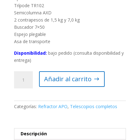
Trípode TR102
Semicolumna AXD
2 contrapesos de 1,5 kg y 7,0 kg
Buscador 7×50
Espejo plegable
Asa de transporte
Disponibilidad:
bajo pedido (consulta disponibilidad y
entrega)
Telescopio
Añadir al carrito
Vixen
AX103S
apocromático
con
Categorías:
Refractor APO
,
Telescopios completos
Montura
AXD2
Goto
cantidad
Descripción