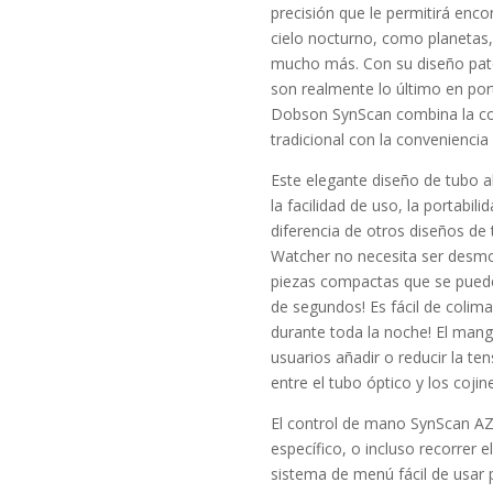
precisión que le permitirá encon
cielo nocturno, como planetas,
mucho más. Con su diseño pat
son realmente lo último en port
Dobson SynScan combina la co
tradicional con la convenienci
Este elegante diseño de tubo 
la facilidad de uso, la portabil
diferencia de otros diseños de
Watcher no necesita ser desm
piezas compactas que se puede
de segundos! Es fácil de colim
durante toda la noche! El mang
usuarios añadir o reducir la te
entre el tubo óptico y los cojin
El control de mano SynScan AZ 
específico, o incluso recorrer e
sistema de menú fácil de usar 