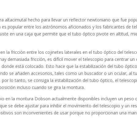
 altacimutal hecho para llevar un reflector newtoniano que fue popu
es popular entre los astrónomos aficionados y los fabricantes de tel
te en una caja que permite que el tubo óptico pivote en altitud, mie
 fricción entre los cojinetes laterales en el tubo óptico del telescopi
 hay demasiada fricción, es difícil mover el telescopio para centrar u
donde está colocado. Esto hace que la estabilización del tubo óptico d
do se añaden accesorios, tales como un buscador o un ocular, al tu
, por lo tanto, se consiga la estabilización del tubo óptico, el teles
osición incluso cuando se gira la montura.
opio en la montura Dobson actualmente disponibles incluyen un peso q
 que se debe ajustar para inhibir el movimiento del telescopio y un re
positivos son inconvenientes de usar porque no proporcionan una maner