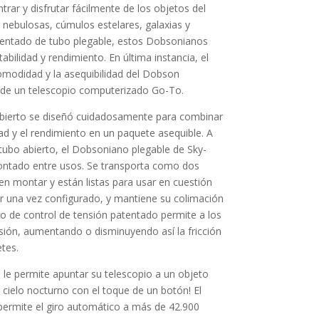
trar y disfrutar fácilmente de los objetos del
 nebulosas, cúmulos estelares, galaxias y
entado de tubo plegable, estos Dobsonianos
abilidad y rendimiento. En última instancia, el
modidad y la asequibilidad del Dobson
a de un telescopio computerizado Go-To.
abierto se diseñó cuidadosamente para combinar
idad y el rendimiento en un paquete asequible. A
 tubo abierto, el Dobsoniano plegable de Sky-
ontado entre usos. Se transporta como dos
n montar y están listas para usar en cuestión
ar una vez configurado, y mantiene su colimación
o de control de tensión patentado permite a los
nsión, aumentando o disminuyendo así la fricción
etes.
le permite apuntar su telescopio a un objeto
l cielo nocturno con el toque de un botón! El
permite el giro automático a más de 42.900