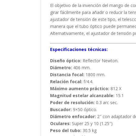
El objetivo de la invención del mango de c
girar fácilmente para añadir o reducir la te
ajustador de tensión de este tipo, el teles
manera que el tubo óptico puede permanecer
Alternativamente, el ajustador de tensión 
Especificaciones técnicas:
Diseño óptico:
Reflector Newton.
Diámetro:
406 mm.
Distancia focal:
1800 mm.
Relación focal:
f/4.4.
Máximo aumento práctico:
812 X
Magnitud estelar alcanzable:
15.1
Poder de resolución:
0.3 arc sec.
Buscador:
9×50 óptico.
Diámetro enfocador:
2″ con adaptador de
Oculares:
Super 25 y 10 (1.25″)
Peso del tubo:
30.5 kg