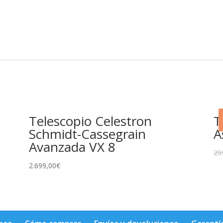
Telescopio Celestron
T
Schmidt-Cassegrain
A
Avanzada VX 8
29
2.699,00
€