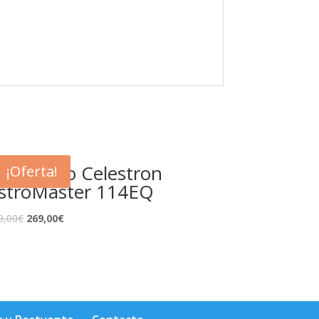
elescopio Celestron
¡Oferta!
stroMaster 114EQ
9,00
€
269,00
€