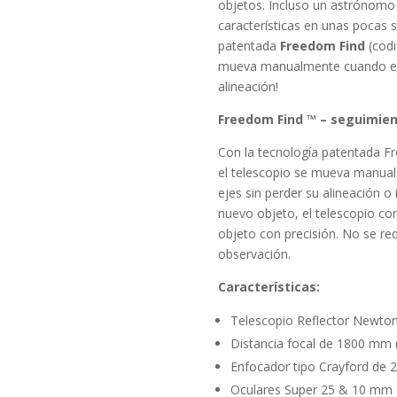
objetos. Incluso un astrónomo
características en unas pocas 
patentada
Freedom Find
(codi
mueva manualmente cuando el u
alineación!
Freedom Find ™ – seguimien
Con la tecnología patentada Fr
el telescopio se mueva manual 
ejes sin perder su alineación 
nuevo objeto, el telescopio c
objeto con precisión. No se re
observación.
Características:
Telescopio Reflector Newto
Distancia focal de 1800 mm (f
Enfocador tipo Crayford de 2
Oculares Super 25 & 10 mm d