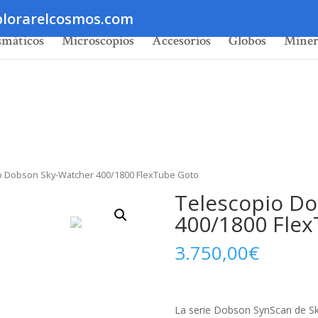
lorarelcosmos.com
smáticos
Microscopios
Accesorios
Globos
Miner
o Dobson Sky-Watcher 400/1800 FlexTube Goto
Telescopio D
400/1800 Fle
3.750,00
€
La serie Dobson SynScan de Sk