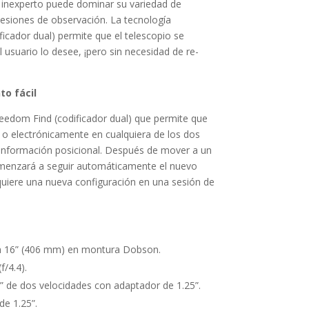
 inexperto puede dominar su variedad de
sesiones de observación. La tecnología
ficador dual) permite que el telescopio se
suario lo desee, ¡pero sin necesidad de re-
to fácil
eedom Find (codificador dual) que permite que
o electrónicamente en cualquiera de los dos
o información posicional. Después de mover a un
omenzará a seguir automáticamente el nuevo
quiere una nueva configuración en una sesión de
n 16” (406 mm) en montura Dobson.
/4.4).
” de dos velocidades con adaptador de 1.25”.
e 1.25”.