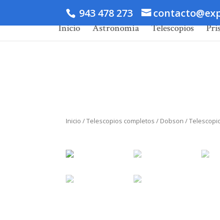
943 478 273
contacto@exp
Inicio
Astronomía
Telescopios
Pri
Inicio
/
Telescopios completos
/
Dobson
/ Telescopi