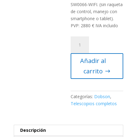
SW0066-WIFI. (sin raqueta
de control, manejo con
smartphone o tablet).
PVP: 2880 € IVA incluido
Telescopio
Dobson
Sky-
Añadir al
Watcher
350/1600
carrito
FlexTube
Goto
cantidad
Categorías:
Dobson
,
Telescopios completos
Descripción