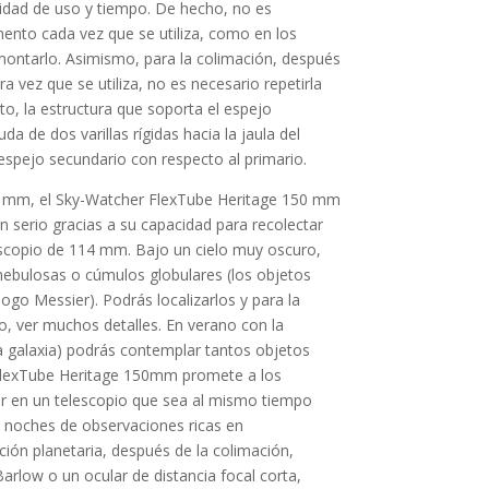
lidad de uso y tiempo.
De hecho, no es
ento cada vez que se utiliza, como en los
montarlo.
Asimismo, para la colimación, después
a vez que se utiliza, no es necesario repetirla
to, la estructura que soporta el espejo
da de dos varillas rígidas hacia la jaula del
 espejo secundario con respecto al primario.
0 mm, el Sky-Watcher FlexTube Heritage 150 mm
serio gracias a su capacidad para recolectar
escopio de 114 mm.
Bajo un cielo muy oscuro,
nebulosas o cúmulos globulares (los objetos
logo Messier).
Podrás localizarlos y para la
, ver muchos detalles.
En verano con la
a galaxia) podrás contemplar tantos objetos
lexTube Heritage 150mm promete a los
tir en un telescopio que sea al mismo tiempo
 noches de observaciones ricas en
ción planetaria, después de la colimación,
arlow o un ocular de distancia focal corta,