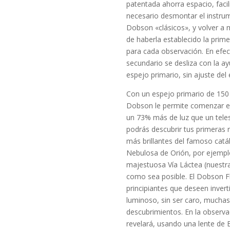
patentada ahorra espacio, faci
necesario desmontar el instrum
Dobson «clásicos», y volver a 
de haberla establecido la primer
para cada observación.
En efec
secundario se desliza con la ayu
espejo primario, sin ajuste del
Con un espejo primario de 15
Dobson le permite comenzar en 
un 73% más de luz que un tel
podrás descubrir tus primeras 
más brillantes del famoso catá
Nebulosa de Orión, por ejemplo
majestuosa Vía Láctea (nuestr
como sea posible.
El Dobson F
principiantes que deseen inver
luminoso, sin ser caro, muchas
descubrimientos.
En la observa
revelará, usando una lente de B