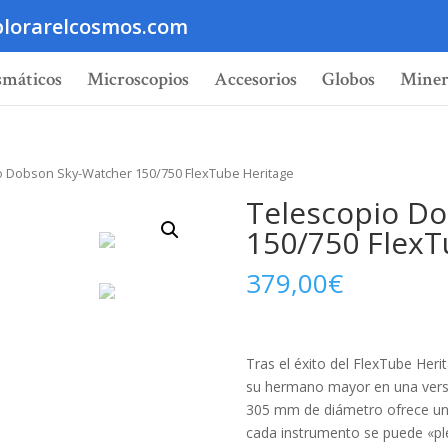
lorarelcosmos.com
smáticos
Microscopios
Accesorios
Globos
Miner
o Dobson Sky-Watcher 150/750 FlexTube Heritage
Telescopio D
150/750 FlexT
379,00
€
Tras el éxito del FlexTube Her
su hermano mayor en una ver
305 mm de diámetro ofrece una 
cada instrumento se puede «pl