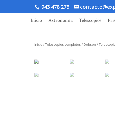
943 478 273
contacto@exp
Inicio
Astronomía
Telescopios
Pri
Inicio
/
Telescopios completos
/
Dobson
/ Telescopi