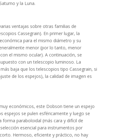
Saturno y la Luna.
arias ventajas sobre otras familias de
escopios Cassegrain).
En primer lugar, la
 económica para el mismo diámetro y su
 generalmente menor (por lo tanto, menor
con el mismo ocular).
A continuación, se
esupuesto con un telescopio luminoso.
La
más baja que los telescopios tipo Cassegrain, si
ajuste de los espejos), la calidad de imagen es
es muy económicos, este Dobson tiene un espejo
os espejos se pulen esféricamente y luego se
a forma paraboloidal (más cara y difícil de
e selección esencial para instrumentos por
corto.
Hermoso, eficiente y práctico, no hay