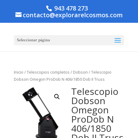
943 478 273
contacto@explorarelcosmos.com
Seleccionar página
Inicio
/
Telescopios completos
/
Dobson
/ Telescopio
Dobson Omegon ProDob N 406/1850 Dob II Truss
Telescopio
Dobson
Omegon
ProDob N
406/1850
Dob II Truss