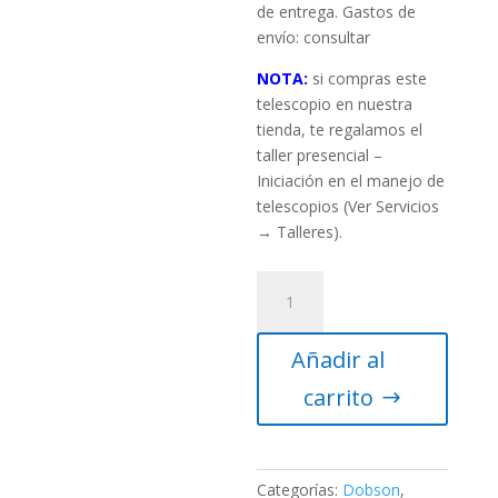
de entrega. Gastos de
envío: consultar
NOTA:
si compras este
telescopio en nuestra
tienda, te regalamos el
taller presencial –
Iniciación en el manejo de
telescopios (Ver Servicios
→ Talleres).
Telescopio
Dobson
Omegon
Añadir al
ProDob
N
carrito
406/1850
Dob
II
Truss
Categorías:
Dobson
,