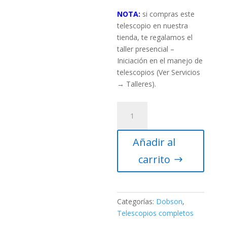
NOTA:
si compras este
telescopio en nuestra
tienda, te regalamos el
taller presencial –
Iniciación en el manejo de
telescopios (Ver Servicios
→ Talleres).
Telescopio
Dobson
300/1500
Añadir al
Tradicional
Sky-
carrito
Watcher
cantidad
Categorías:
Dobson
,
Telescopios completos