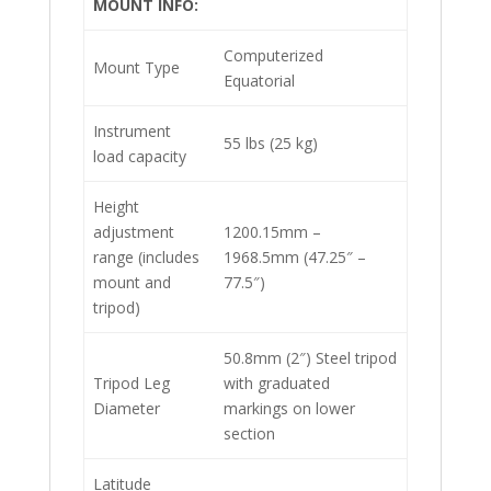
MOUNT INFO:
Computerized
Mount Type
Equatorial
Instrument
55 lbs (25 kg)
load capacity
Height
adjustment
1200.15mm –
range (includes
1968.5mm (47.25″ –
mount and
77.5″)
tripod)
50.8mm (2″) Steel tripod
Tripod Leg
with graduated
Diameter
markings on lower
section
Latitude