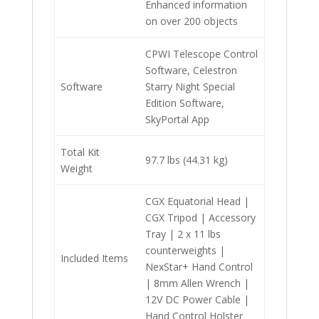
Enhanced information
on over 200 objects
CPWI Telescope Control
Software, Celestron
Software
Starry Night Special
Edition Software,
SkyPortal App
Total Kit
97.7 lbs (44.31 kg)
Weight
CGX Equatorial Head |
CGX Tripod | Accessory
Tray | 2 x 11 lbs
counterweights |
Included Items
NexStar+ Hand Control
| 8mm Allen Wrench |
12V DC Power Cable |
Hand Control Holster