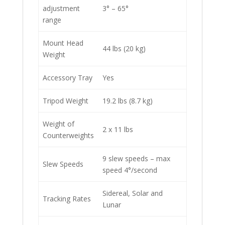
adjustment
3° – 65°
range
Mount Head
44 lbs (20 kg)
Weight
Accessory Tray
Yes
Tripod Weight
19.2 lbs (8.7 kg)
Weight of
2 x 11 lbs
Counterweights
9 slew speeds – max
Slew Speeds
speed 4°/second
Sidereal, Solar and
Tracking Rates
Lunar