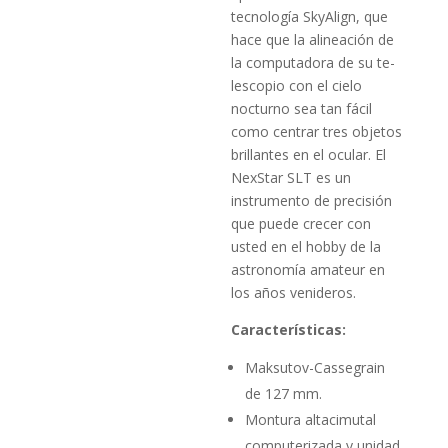
tecnología SkyAlign, que
hace que la alineación de
la computadora de su te­
lescopio con el cielo
nocturno sea tan fácil
como centrar tres obje­tos
brillantes en el ocular. El
NexStar SLT es un
instrumento de precisión
que puede crecer con
usted en el hobby de la
astrono­mía amateur en
los años venideros.
Características:
Maksutov-Cassegrain
de 127 mm.
Montura altacimutal
computerizada y unidad