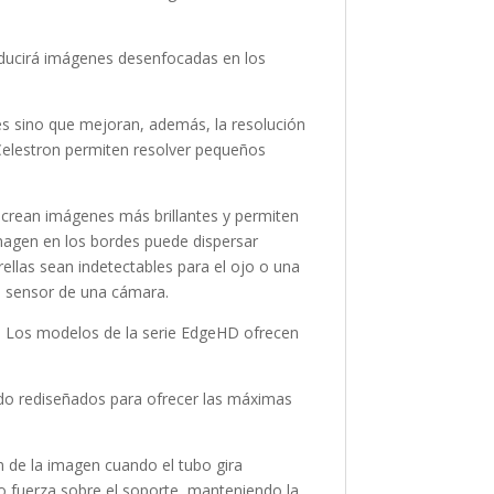
roducirá imágenes desenfocadas en los
s sino que mejoran, además, la resolución
e Celestron permiten resolver pequeños
crean imágenes más brillantes y permiten
magen en los bordes puede dispersar
rellas sean indetectables para el ojo o una
l sensor de una cámara.
T. Los modelos de la serie EdgeHD ofrecen
do rediseñados para ofrecer las máximas
n de la imagen cuando el tubo gira
n o fuerza sobre el soporte, manteniendo la