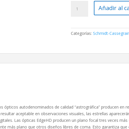
Telescopio
Añadir al c
CGEM
II
925
EdgeHD
Categorías:
Schmidt-Cassegrai
-
Celestron
cantidad
 ópticos autodenominados de calidad “astrográfica” producen en real
 resultar aceptable en observaciones visuales, las estrellas aparece
gitales. Las ópticas EdgeHD producen un plano focal tres veces más u
ente más plano que otros diseños libres de coma. Esto garantiza que