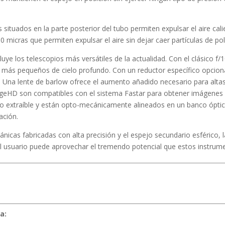
situados en la parte posterior del tubo permiten expulsar el aire cal
0 micras que permiten expulsar el aire sin dejar caer partículas de polv
uye los telescopios más versátiles de la actualidad. Con el clásico f/
 más pequeños de cielo profundo. Con un reductor específico opcion
cas. Una lente de barlow ofrece el aumento añadido necesario para alta
dgeHD son compatibles con el sistema Fastar para obtener imágenes d
o extraíble y están opto-mecánicamente alineados en un banco óptic
ación.
nicas fabricadas con alta precisión y el espejo secundario esférico
el usuario puede aprovechar el tremendo potencial que estos instrum
a: