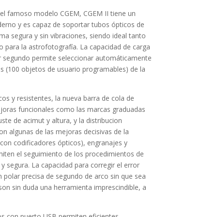
 del famoso modelo CGEM, CGEM II tiene un
derno y es capaz de soportar tubos ópticos de
ma segura y sin vibraciones, siendo ideal tanto
o para la astrofotografía. La capacidad de carga
or segundo permite seleccionar automáticamente
os (100 objetos de usuario programables) de la
 y resistentes, la nueva barra de cola de
joras funcionales como las marcas graduadas
ste de acimut y altura, y la distribucion
son algunas de las mejoras decisivas de la
on codificadores ópticos), engranajes y
iten el seguimiento de los procedimientos de
a y segura. La capacidad para corregir el error
ión polar precisa de segundo de arco sin que sea
, son sin duda una herramienta imprescindible, a
s con puerto USB permiten eficientes