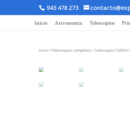
943 478 273
contacto@exp
Inicio
Astronomía
Telescopios
Pri
Inicio
/
Telescopios completos
/ Telescopio CGEM II 