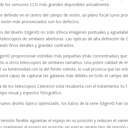
de los sensores CCD más grandes disponibles actualmente.
e definido en el centro del campo de visión, un plano focal curvo p
visión más pronunciados son los defectos.
es del diseño EdgeHD no sólo ofrece imágenes puntuales y agradable
s telescopios de similares aberturas. Las ópticas de alta definición d
do finos detalles y grandes contrastes.
geHD proporcionan estrellas más pequeñas (más concentradas) que 
ón a otros telescopios de similares tamaños. Una pobre calidad de i
r su luminosidad con la del fondo celeste, lo cual provoca que las est
será capaz de capturar las galaxias más débiles en todo el campo de
a de los telescopios Celestron está recubierta con el tratamiento XL
mpo visual y espectro fotográfico.
uevo diseño óptico optimizado, los tubos de la serie EdgeHD han si
nsión flexible aguantan el espejo en su posición y reducen el vaivé
bles mantienen el espejo en posición sin ejercer ningún tipo de presió