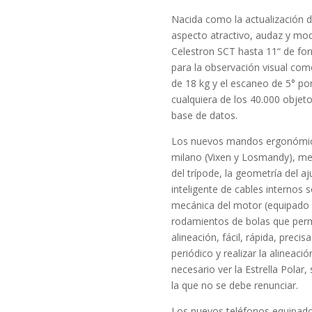
Nacida como la actualización
aspecto atractivo, audaz y mo
Celestron SCT hasta 11“ de for
para la observación visual com
de 18 kg y el escaneo de 5° p
cualquiera de los 40.000 objet
base de datos.
Los nuevos mandos ergonómicos
milano (Vixen y Losmandy), me
del trípode, la geometría del aju
inteligente de cables internos 
mecánica del motor (equipado c
rodamientos de bolas que perm
alineación, fácil, rápida, precis
periódico y realizar la alineac
necesario ver la Estrella Polar
la que no se debe renunciar.
Los nuevos teléfonos equipado