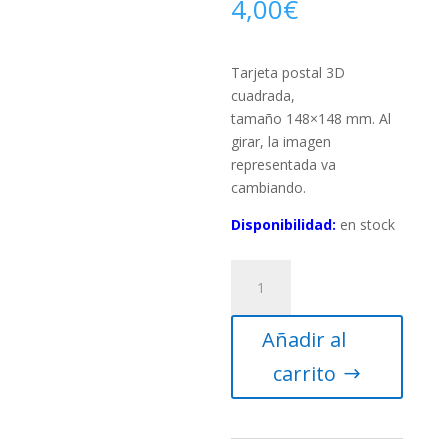
4,00
€
Tarjeta postal 3D
cuadrada,
tamaño 148×148 mm. Al
girar, la imagen
representada va
cambiando.
Disponibilidad:
en stock
Tarjeta
postal
3D
Añadir al
Flop
–
carrito
Plutón
y
Caronte