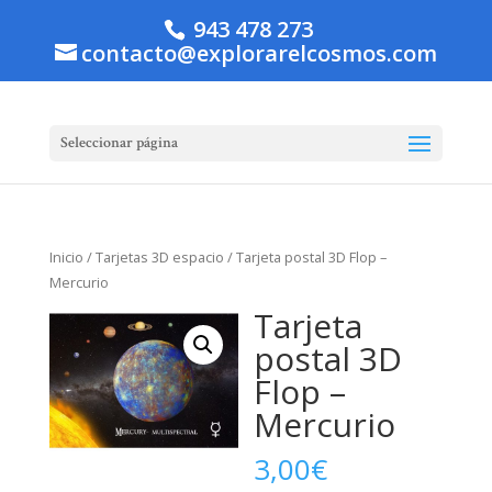
943 478 273
contacto@explorarelcosmos.com
Seleccionar página
Inicio
/
Tarjetas 3D espacio
/ Tarjeta postal 3D Flop –
Mercurio
Tarjeta
postal 3D
Flop –
Mercurio
3,00
€