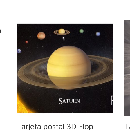
a
Tarjeta postal 3D Flop –
T