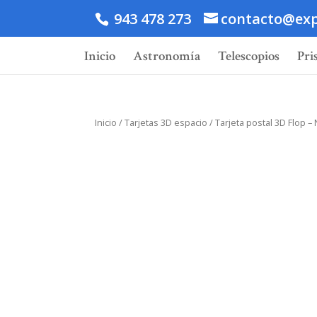
943 478 273
contacto@exp
Inicio
Astronomía
Telescopios
Pri
Inicio
/
Tarjetas 3D espacio
/ Tarjeta postal 3D Flop –