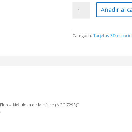
Tarjeta
Añadir al c
postal
3D
Flop
–
Categoría:
Tarjetas 3D espacio
Nebulosa
de
la
Hélice
(NGC
7293)
cantidad
 Flop – Nebulosa de la Hélice (NGC 7293)”
.