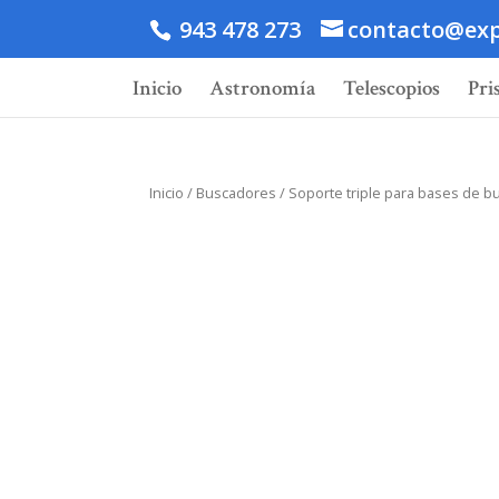
943 478 273
contacto@exp
Inicio
Astronomía
Telescopios
Pri
Inicio
/
Buscadores
/ Soporte triple para bases de b