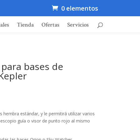
0 elementos
ales
Tienda
Ofertas
Servicios
 para bases de
Kepler
s hembra estándar, y le permitirá utilizar varios
escopio guía o visor de punto rojo al mismo
odas las bases Orion o Sky-Watcher.