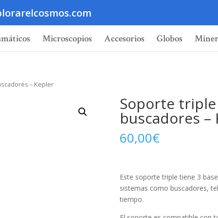
lorarelcosmos.com
smáticos
Microscopios
Accesorios
Globos
Miner
uscadores – Kepler
Soporte triple
buscadores – 
60,00
€
Este soporte triple tiene 3 base
sistemas como buscadores, tel
tiempo.
El soporte es compatible con t