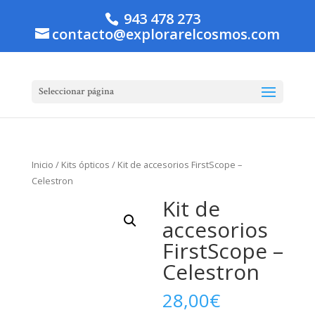
943 478 273
contacto@explorarelcosmos.com
Seleccionar página
Inicio
/
Kits ópticos
/ Kit de accesorios FirstScope –
Celestron
Kit de
accesorios
FirstScope –
Celestron
28,00
€