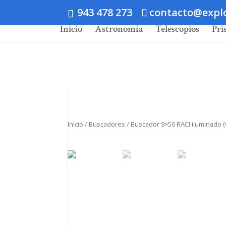
943 478 273
contacto@expl
Inicio
Astronomía
Telescopios
Pri
Inicio
/
Buscadores
/ Buscador 9×50 RACI iluminado (