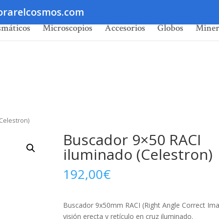
orarelcosmos.com
smáticos
Microscopios
Accesorios
Globos
Miner
Celestron)
Buscador 9×50 RACI
iluminado (Celestron)
192,00
€
Buscador 9x50mm RACI (Right Angle Correct Ima
visión erecta y retículo en cruz iluminado.