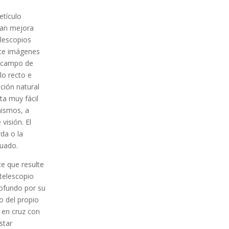
etículo
ran mejora
elescopios
uce imágenes
n campo de
lo recto e
ción natural
ta muy fácil
mismos, a
visión. El
rda o la
cuado.
ce que resulte
 telescopio
rofundo por su
o del propio
a en cruz con
star