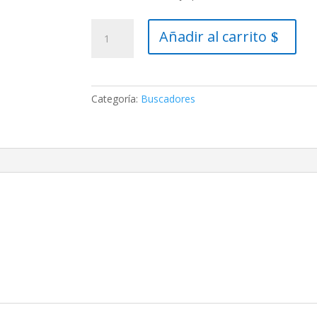
Buscador
Añadir al carrito
9x50
RACI
iluminado
(Celestron)
Categoría:
Buscadores
cantidad