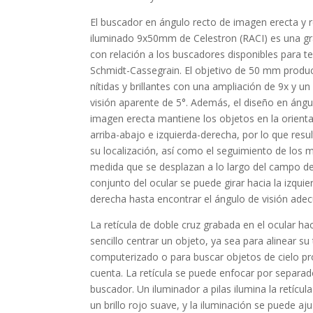
El buscador en ángulo recto de imagen erecta y r
iluminado 9x50mm de Celestron (RACI) es una g
con relación a los buscadores disponibles para t
Schmidt-Cassegrain. El objetivo de 50 mm prod
nítidas y brillantes con una ampliación de 9x y u
visión aparente de 5°. Además, el diseño en ángu
imagen erecta mantiene los objetos en la orienta
arriba-abajo e izquierda-derecha, por lo que resul
su localización, así como el seguimiento de los 
medida que se desplazan a lo largo del campo de 
conjunto del ocular se puede girar hacia la izquie
derecha hasta encontrar el ángulo de visión ade
La retícula de doble cruz grabada en el ocular ha
sencillo centrar un objeto, ya sea para alinear su
computerizado o para buscar objetos de cielo p
cuenta. La retícula se puede enfocar por separad
buscador. Un iluminador a pilas ilumina la retícul
un brillo rojo suave, y la iluminación se puede aju