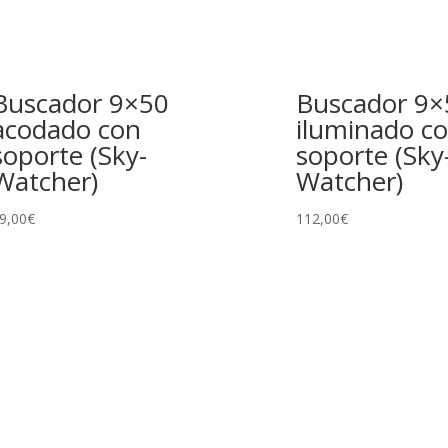
Buscador 9×50
Buscador 9×
acodado con
iluminado c
soporte (Sky-
soporte (Sky
Watcher)
Watcher)
9,00
€
112,00
€