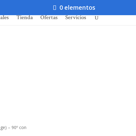
0 elementos
ales
Tienda
Ofertas
Servicios
ge) – 90º con