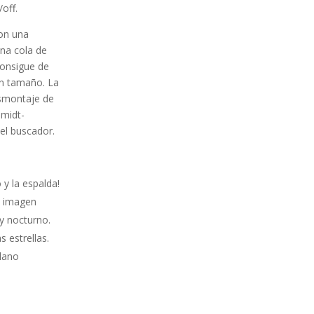
off.
con una
una cola de
consigue de
an tamaño. La
esmontaje de
hmidt-
el buscador.
 y la espalda!
, imagen
y nocturno.
 estrellas.
ilano