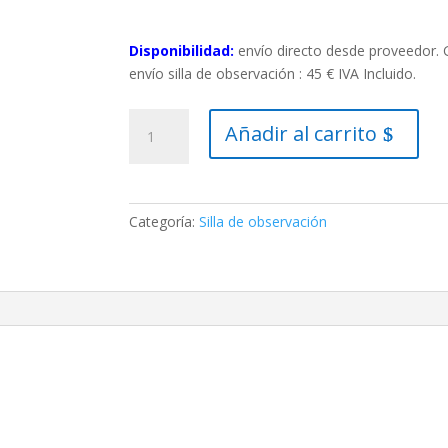
Disponibilidad:
envío directo desde proveedor. 
envío silla de observación : 45 € IVA Incluido.
Silla
Añadir al carrito
de
observación
HYDRA
II
Categoría:
Silla de observación
cantidad