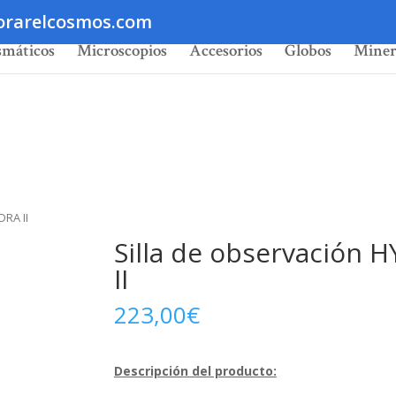
orarelcosmos.com
smáticos
Microscopios
Accesorios
Globos
Miner
DRA II
Silla de observación 
II
223,00
€
Descripción del producto: