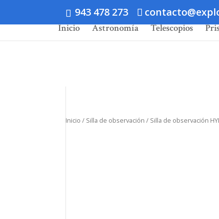
943 478 273
contacto@expl
Inicio
Astronomía
Telescopios
Pri
Inicio
/
Silla de observación
/ Silla de observación HY