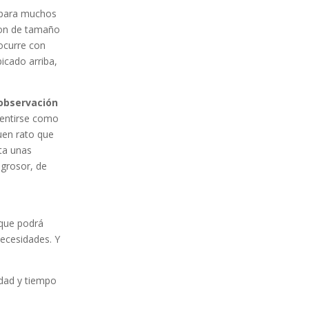
 para muchos
son de tamaño
ocurre con
icado arriba,
 observación
 sentirse como
uen rato que
ta unas
grosor, de
rque podrá
 necesidades. Y
idad y tiempo