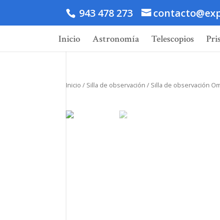
943 478 273
contacto@exp
Inicio
Astronomía
Telescopios
Pri
Inicio
/
Silla de observación
/ Silla de observación 