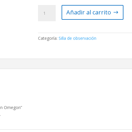
Silla
Añadir al carrito
de
observación
Omegon
cantidad
Categoría:
Silla de observación
ción Omegon”
.