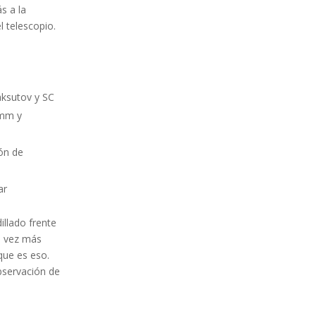
s a la
l telescopio.
aksutov y SC
 mm y
ón de
ar
illado frente
a vez más
que es eso.
observación de