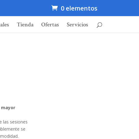
0 elementos
ales
Tienda
Ofertas
Servicios
a mayor
e las sesiones
iblemente se
comodidad.