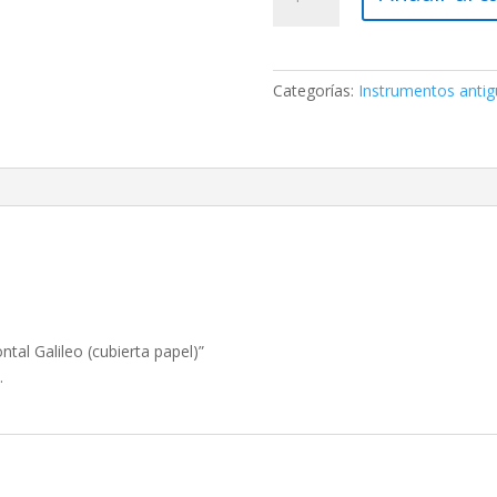
de
Sol
horizontal
Galileo
Categorías:
Instrumentos anti
(cubierta
papel)
cantidad
ntal Galileo (cubierta papel)”
.