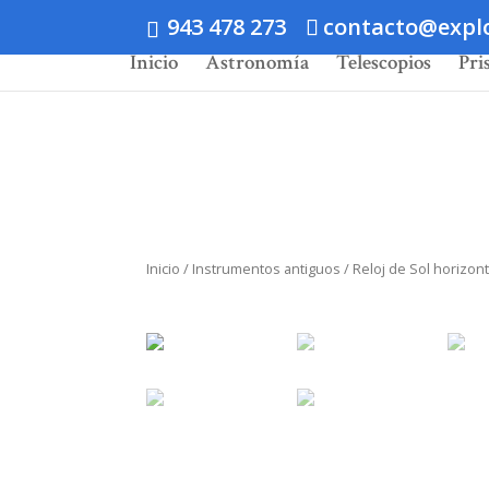
943 478 273
contacto@expl
Inicio
Astronomía
Telescopios
Pri
Inicio
/
Instrumentos antiguos
/ Reloj de Sol horizont