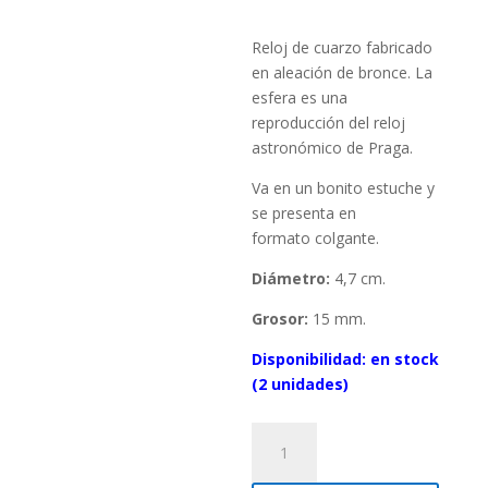
Reloj de cuarzo fabricado
en aleación de bronce. La
esfera es una
reproducción del reloj
astronómico de Praga.
Va en un bonito estuche y
se presenta en
formato colgante.
Diámetro:
4,7 cm.
Grosor:
15 mm.
Disponibilidad:
en stock
(2 unidades)
Reloj
de
bolsillo