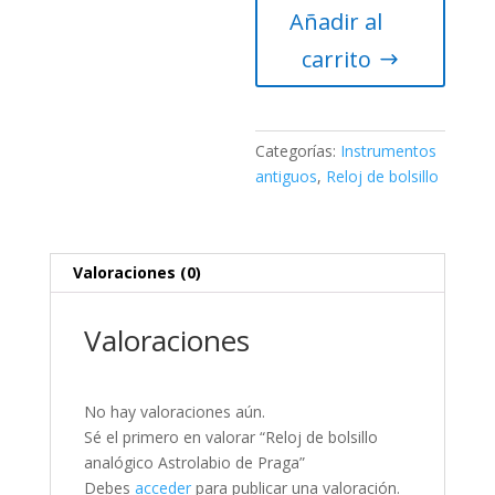
Añadir al
analógico
Astrolabio
carrito
de
Praga
cantidad
Categorías:
Instrumentos
antiguos
,
Reloj de bolsillo
Valoraciones (0)
Valoraciones
No hay valoraciones aún.
Sé el primero en valorar “Reloj de bolsillo
analógico Astrolabio de Praga”
Debes
acceder
para publicar una valoración.