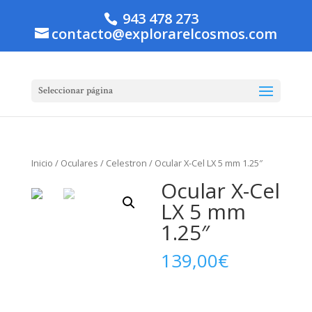
943 478 273
contacto@explorarelcosmos.com
Seleccionar página
Inicio
/
Oculares
/
Celestron
/ Ocular X-Cel LX 5 mm 1.25″
Ocular X-Cel
LX 5 mm
1.25″
139,00
€