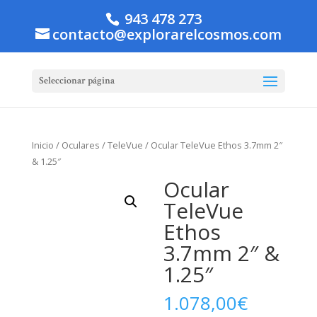
943 478 273
contacto@explorarelcosmos.com
Seleccionar página
Inicio
/
Oculares
/
TeleVue
/ Ocular TeleVue Ethos 3.7mm 2″
& 1.25″
Ocular
TeleVue
Ethos
3.7mm 2″ &
1.25″
1.078,00
€