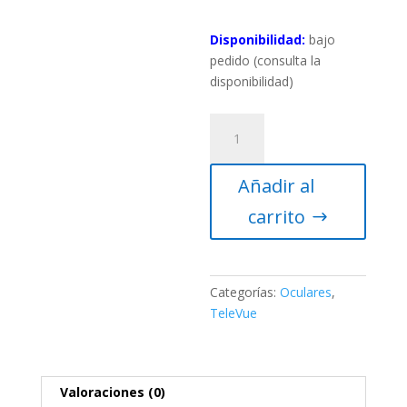
Disponibilidad:
bajo
pedido (consulta la
disponibilidad)
Ocular
TeleVue
Ethos
Añadir al
3.7mm
2″
carrito
&
1.25″
cantidad
Categorías:
Oculares
,
TeleVue
Valoraciones (0)