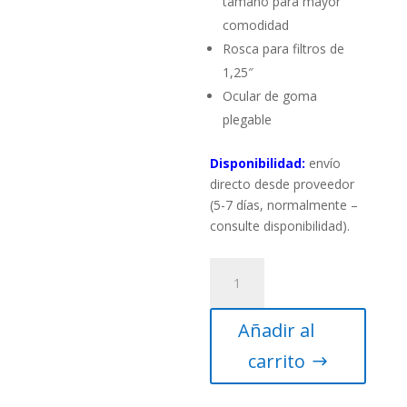
tamaño para mayor
comodidad
Rosca para filtros de
1,25″
Ocular de goma
plegable
Disponibilidad:
envío
directo desde proveedor
(5-7 días, normalmente –
consulte disponibilidad).
Ocular
Omegon
ultra
Añadir al
gran
angular,
carrito
15mm
1,25"