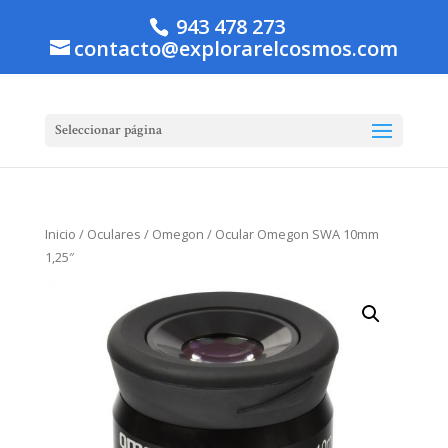
943 478 273
contacto@explorarelcosmos.com
Seleccionar página
Inicio
/
Oculares
/
Omegon
/ Ocular Omegon SWA 10mm
1,25″