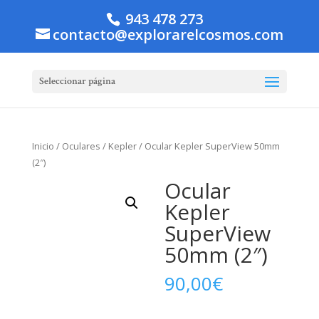
943 478 273
contacto@explorarelcosmos.com
Seleccionar página
Inicio
/
Oculares
/
Kepler
/ Ocular Kepler SuperView 50mm
(2″)
Ocular
Kepler
SuperView
50mm (2″)
90,00
€