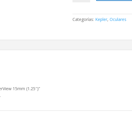
SuperView
15mm
(1.25")
Categorías:
Kepler
,
Oculares
cantidad
perView 15mm (1.25″)”
.