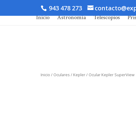
943 478 273
contacto@exp
Inicio
Astronomía
Telescopios
Pri
Inicio
/
Oculares
/
Kepler
/ Ocular Kepler SuperView 