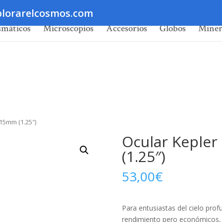
lorarelcosmos.com
smáticos
Microscopios
Accesorios
Globos
Miner
15mm (1.25″)
Ocular Keple
(1.25″)
53,00
€
Para entusiastas del cielo pro
rendimiento pero económicos, 