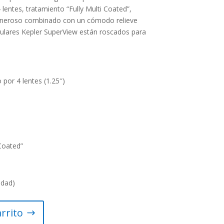
 lentes, tratamiento “Fully Multi Coated”,
neroso combinado con un cómodo relieve
ulares Kepler SuperView están roscados para
por 4 lentes (1.25″)
 Coated”
idad)
arrito