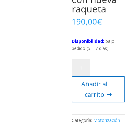
raqueta
190,00
€
Disponibilidad:
bajo
pedido (5 – 7 días)
Motor
dos
ejes
Añadir al
Sky-
Watcher
carrito
para
EQ3-
2/NEQ3-
2
Categoría:
Motorización
con
nueva