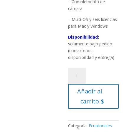
– Complemento de
cámara
– Multi-OS y seis licencias
para Mac y Windows
Disponibilidad:
solamente bajo pedido
(consultenos
disponibilidad y entrega)
Montura
Paramount
ME
Añadir al
II
-
carrito
SOFTWARE
BISQUE
cantidad
Categoría:
Ecuatoriales