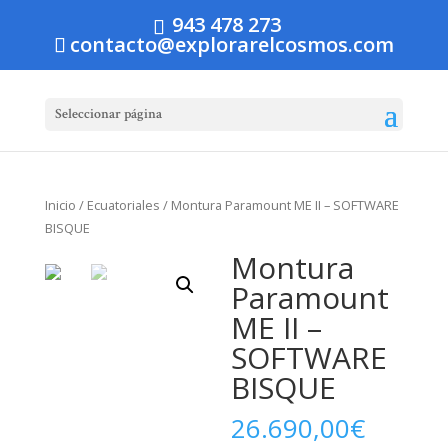
943 478 273
contacto@explorarelcosmos.com
Seleccionar página
Inicio
/
Ecuatoriales
/ Montura Paramount ME II – SOFTWARE
BISQUE
Montura
Paramount
ME II –
SOFTWARE
BISQUE
26.690,00
€