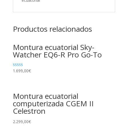
ecuatorial
Productos relacionados
Montura ecuatorial Sky-
Watcher EQ6-R Pro Go-To
Valorado en
1.699,00
€
5.00
de 5
Montura ecuatorial
computerizada CGEM II
Celestron
2.299,00
€