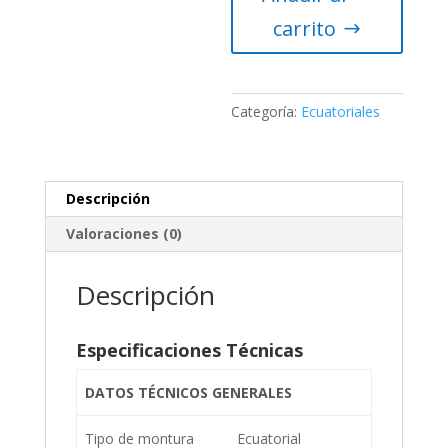
SX2
carrito
con
Controlador
Star
Book
Categoría:
Ecuatoriales
One
cantidad
Descripción
Valoraciones (0)
Descripción
Especificaciones Técnicas
DATOS TÉCNICOS GENERALES
Tipo de montura
Ecuatorial