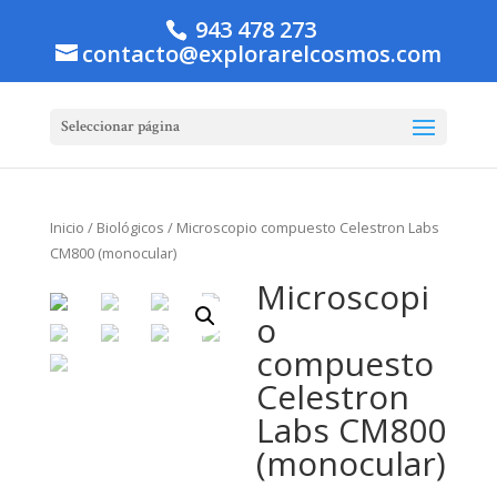
943 478 273
contacto@explorarelcosmos.com
Seleccionar página
Inicio
/
Biológicos
/ Microscopio compuesto Celestron Labs
CM800 (monocular)
Microscopi
o
compuesto
Celestron
Labs CM800
(monocular)