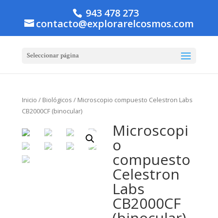
943 478 273
contacto@explorarelcosmos.com
Seleccionar página
Inicio
/
Biológicos
/ Microscopio compuesto Celestron Labs
CB2000CF (binocular)
Microscopi
o
compuesto
Celestron
Labs
CB2000CF
(binocular)