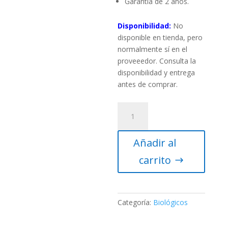
Garantía de 2 años.
Disponibilidad:
No
disponible en tienda, pero
normalmente sí en el
proveeedor. Consulta la
disponibilidad y entrega
antes de comprar.
Microscopio
compuesto
Celestron
Añadir al
Labs
CB2000CF
carrito
(binocular)
cantidad
Categoría:
Biológicos