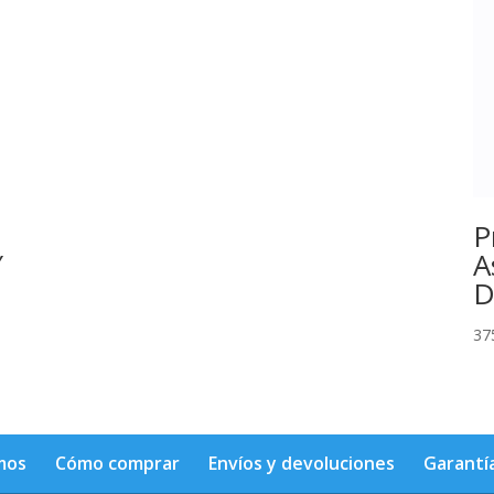
P
″
A
D
37
mos
Cómo comprar
Envíos y devoluciones
Garantí