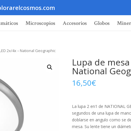
lorarelcosmos.com
smáticos
Microscopios
Accesorios
Globos
Miner
LED 2x/4x – National Geographic
Lupa de mesa 
National Geog
16,50
€
La lupa 2 en1 de NATIONAL GE
segundos de una lupa de mano 
doblarse en angulo como se dese
mesa. Su lente tiene un diáme