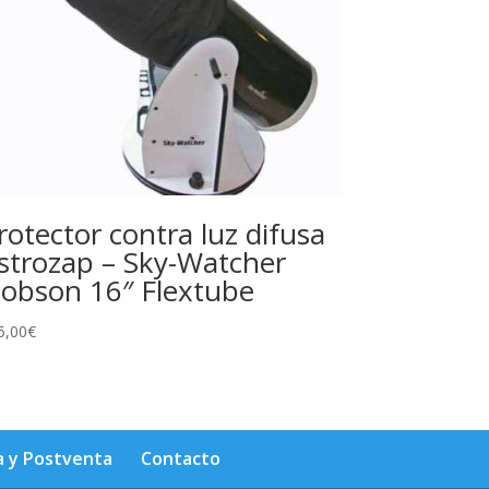
rotector contra luz difusa
strozap – Sky-Watcher
obson 16″ Flextube
5,00
€
a y Postventa
Contacto