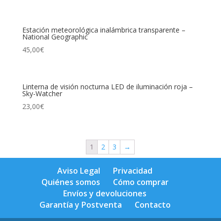
Estación meteorológica inalámbrica transparente –
National Geographic
45,00
€
Linterna de visión nocturna LED de iluminación roja –
Sky-Watcher
23,00
€
1
2
3
→
Aviso Legal
Privacidad
Quiénes somos
Cómo comprar
Envíos y devoluciones
Garantía y Postventa
Contacto