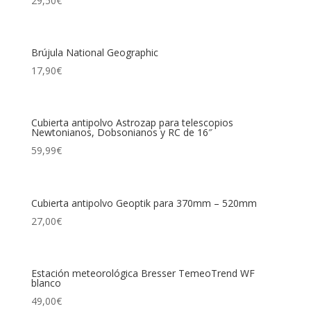
29,50
€
Brújula National Geographic
17,90
€
Cubierta antipolvo Astrozap para telescopios
Newtonianos, Dobsonianos y RC de 16″
59,99
€
Cubierta antipolvo Geoptik para 370mm – 520mm
27,00
€
Estación meteorológica Bresser TemeoTrend WF
blanco
49,00
€