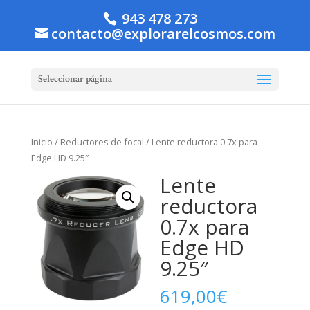
943 478 273
contacto@explorarelcosmos.com
Seleccionar página
Inicio
/
Reductores de focal
/ Lente reductora 0.7x para
Edge HD 9.25″
Lente
reductora
0.7x para
Edge HD
9.25″
619,00
€