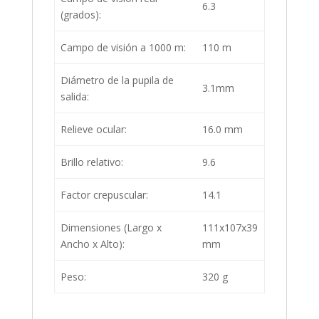
6.3
(grados):
Campo de visión a 1000 m:
110 m
Diámetro de la pupila de
3.1mm
salida:
Relieve ocular:
16.0 mm
Brillo relativo:
9.6
Factor crepuscular:
14.1
Dimensiones (Largo x
111x107x39
Ancho x Alto):
mm
Peso:
320 g