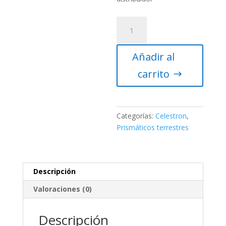
Prismático
Nature
DX
Añadir al
8x32
cantidad
carrito
Categorías:
Celestron
,
Prismáticos terrestres
Descripción
Valoraciones (0)
Descripción