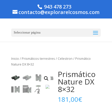
943 478 273
contacto@explorarelcosmos.com
Seleccionar página
Inicio
/
Prismáticos terrestres
/
Celestron
/ Prismático
Nature DX 8×32
Prismático
Nature DX
8×32
181,00
€