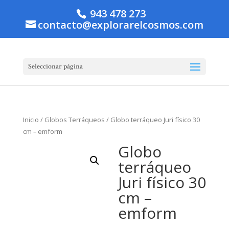
943 478 273
contacto@explorarelcosmos.com
Seleccionar página
Inicio
/
Globos Terráqueos
/ Globo terráqueo Juri físico 30
cm – emform
Globo
terráqueo
Juri físico 30
cm –
emform