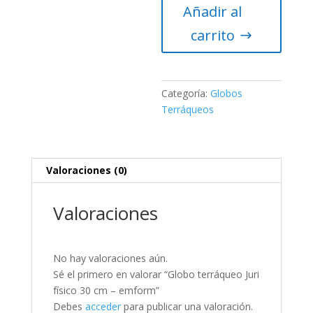
Añadir al
físico
30
carrito
cm
-
emform
cantidad
Categoría:
Globos
Terráqueos
Valoraciones (0)
Valoraciones
No hay valoraciones aún.
Sé el primero en valorar “Globo terráqueo Juri
físico 30 cm – emform”
Debes
acceder
para publicar una valoración.