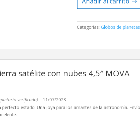
Añadir al carrito
Tierra
satélite
con
nubes
Categorías:
Globos de planetas
4,5"
MOVA
cantidad
ierra satélite con nubes 4,5″ MOVA
opietario verificado)
–
11/07/2023
n perfecto estado. Una joya para los amantes de la astronomía. Env
xcelente.