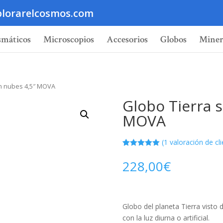
lorarelcosmos.com
smáticos
Microscopios
Accesorios
Globos
Miner
con nubes 4,5″ MOVA
Globo Tierra s
MOVA
(
1
valoración de cli
Valorado
1
5.00
sobre
228,00
€
5 basado
en
puntuación
de cliente
Globo del planeta Tierra visto 
con la luz diurna o artificial.