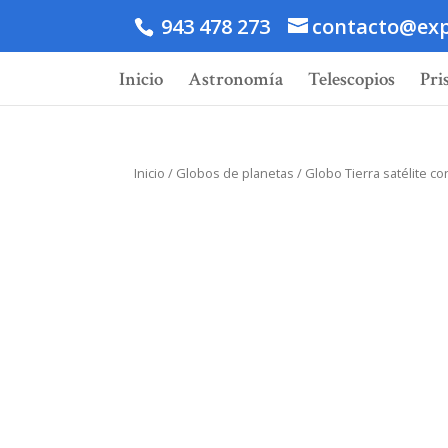
943 478 273
contacto@exp
Inicio
Astronomía
Telescopios
Pri
Inicio
/
Globos de planetas
/ Globo Tierra satélite 