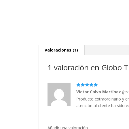
Valoraciones (1)
1 valoración en
Globo T
Valorado en
Víctor Calvo Martínez
(pr
5
de 5
Producto extraordinario y e
atención al cliente ha sido e
Añadir una valoración