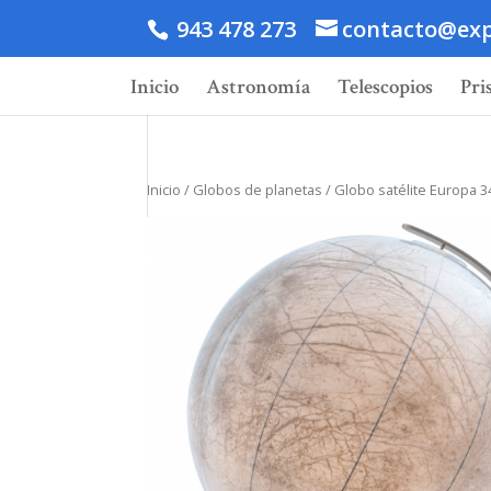
943 478 273
contacto@exp
Inicio
Astronomía
Telescopios
Pri
Inicio
/
Globos de planetas
/ Globo satélite Europa 