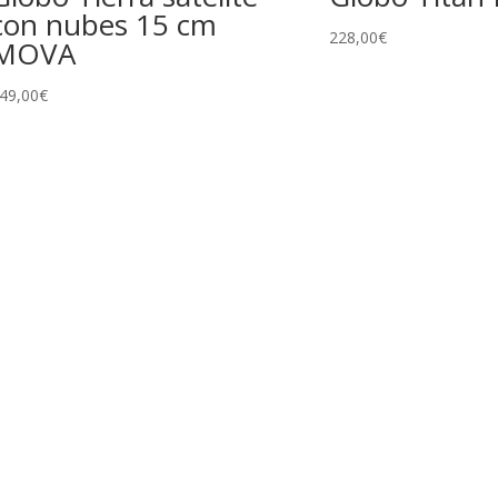
con nubes 15 cm
228,00
€
MOVA
49,00
€