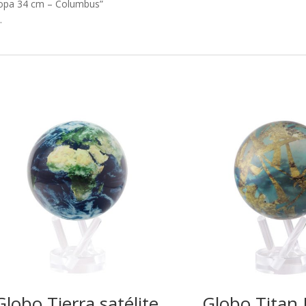
uropa 34 cm – Columbus”
.
Globo Tierra satélite
Globo Tita