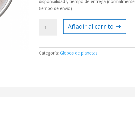
disponibilidad y tiempo de entrega (normalmente
tiempo de envío)
Globo
Añadir al carrito
satélite
Europa
34
cm
Categoría:
Globos de planetas
–
Columbus
cantidad