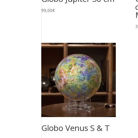
99,00
€
3
Globo Venus S & T