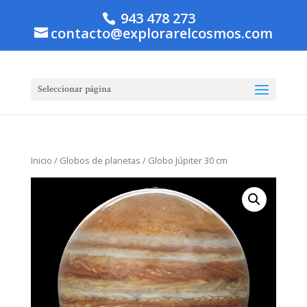
943 478 273
contacto@explorarelcosmos.com
Seleccionar página
Inicio
/
Globos de planetas
/ Globo Júpiter 30 cm