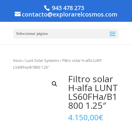
943 478 273
contacto@explorarelcosmos.com
Seleccionar página
Inicio
/
Lunt Solar Systems
/ Filtro solar H-alfa LUNT
LS60FHa/B1800 1.25″
Filtro solar
H-alfa LUNT
LS60FHa/B1
800 1.25″
4.150,00
€