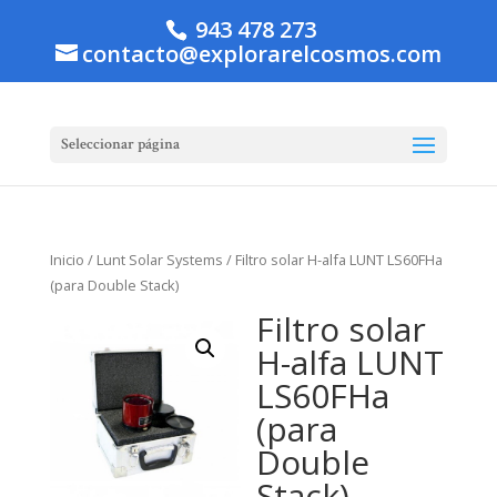
943 478 273
contacto@explorarelcosmos.com
Seleccionar página
Inicio
/
Lunt Solar Systems
/ Filtro solar H-alfa LUNT LS60FHa
(para Double Stack)
Filtro solar
H-alfa LUNT
LS60FHa
(para
Double
Stack)