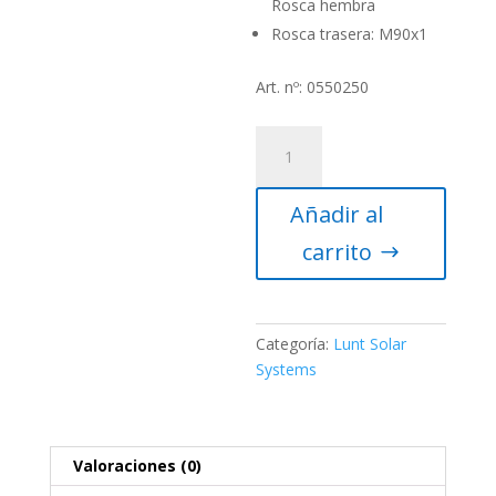
Rosca hembra
Rosca trasera: M90x1
Art. nº: 0550250
Filtro
solar
H-
Añadir al
alfa
LUNT
carrito
LS60FHa
(para
Double
Stack)
Categoría:
Lunt Solar
cantidad
Systems
Valoraciones (0)