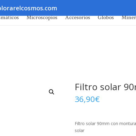
lorarelcosmos.com
smáticos
Microscopios
Accesorios
Globos
Miner
Filtro solar
36,90
€
Filtro solar 90mm con montura 
solar