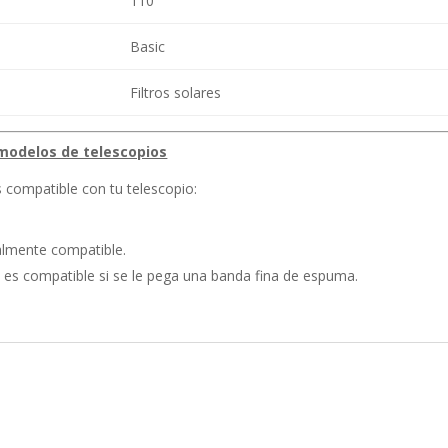
110
Basic
Filtros solares
s modelos de telescopios
es compatible con tu telescopio:
otalmente compatible.
solo es compatible si se le pega una banda fina de espuma.