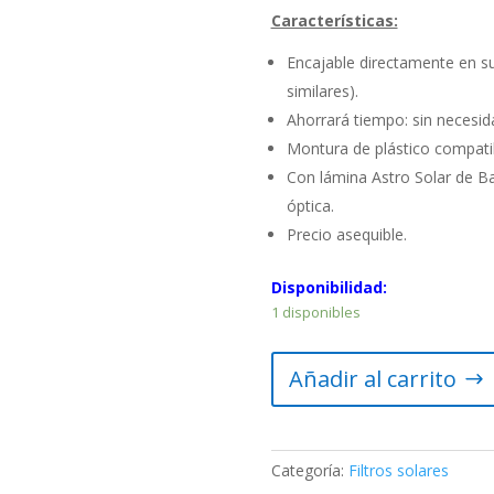
Características:
Encajable directamente en 
similares).
Ahorrará tiempo: sin necesid
Montura de plástico compat
Con lámina Astro Solar de Baa
óptica.
Precio asequible.
Disponibilidad:
1 disponibles
Filtro
Añadir al carrito
solar
90mm
Omegon
cantidad
Categoría:
Filtros solares