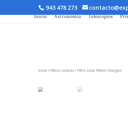
943 478 273
contacto@exp
Inicio
Astronomía
Telescopios
Pri
Inicio
/
Filtros solares
/ Filtro solar 90mm Omegon