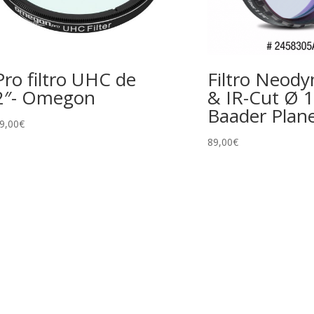
Pro filtro UHC de
Filtro Neod
2″- Omegon
& IR-Cut Ø 1
Baader Plan
9,00
€
89,00
€