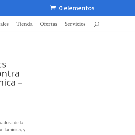
0 elementos
ales
Tienda
Ofertas
Servicios
cs
ontra
nica –
rbadora de la
ón lumínica, y