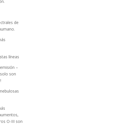
ón.
ectrales de
 humano.
más
stas líneas
 emisión –
 solo son
!
 nebulosas
más
 aumentos,
ros O-III son