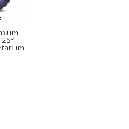
ymium
.25″
etarium