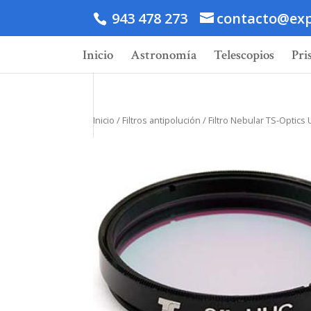
943 478 273
contacto@exp
Inicio
Astronomía
Telescopios
Pri
Inicio
/
Filtros antipolución
/ Filtro Nebular TS-Optics