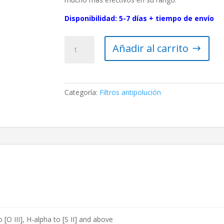
Disponibilidad: 5-7 días + tiempo de envío
Filtro
Añadir al carrito
Nebular
TS-
Optics
UHC
Categoría:
Filtros antipolución
premium
de
2″
contra
la
contaminación
lumínica
–
más
contraste
cantidad
 [O III], H-alpha to [S II] and above