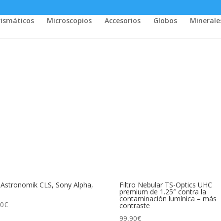
rismáticos
Microscopios
Accesorios
Globos
Minerale
o Astronomik CLS, Sony Alpha,
Filtro Nebular TS-Optics UHC
premium de 1.25″ contra la
contaminación lumínica – más
00
€
contraste
99,90
€