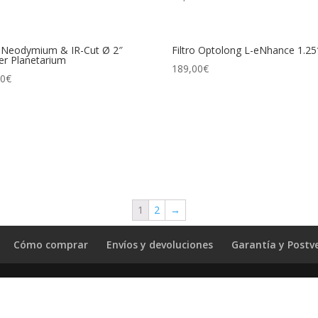
o Neodymium & IR-Cut Ø 2″
Filtro Optolong L-eNhance 1.25
er Planetarium
189,00
€
00
€
1
2
→
Cómo comprar
Envíos y devoluciones
Garantía y Postv