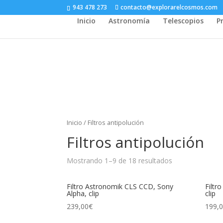
943 478 273
contacto@explorarelcosmos.com
Inicio
Astronomía
Telescopios
P
Inicio
/ Filtros antipolución
Filtros antipolución
Mostrando 1–9 de 18 resultados
Filtro Astronomik CLS CCD, Sony
Filtr
Alpha, clip
clip
239,00
€
199,