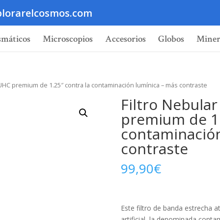
lorarelcosmos.com
smáticos
Microscopios
Accesorios
Globos
Miner
 UHC premium de 1.25″ contra la contaminación lumínica – más contraste
Filtro Nebula
premium de 1.
contaminación
contraste
99,90
€
Este filtro de banda estrecha a
artificial, la denominada conta