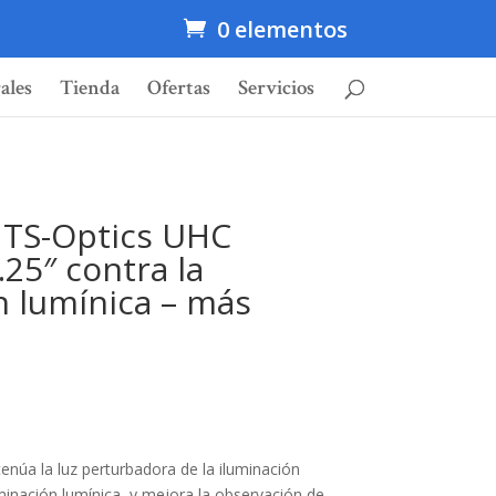
0 elementos
ales
Tienda
Ofertas
Servicios
r TS-Optics UHC
25″ contra la
 lumínica – más
tenúa la luz perturbadora de la iluminación
minación lumínica, y mejora la observación de