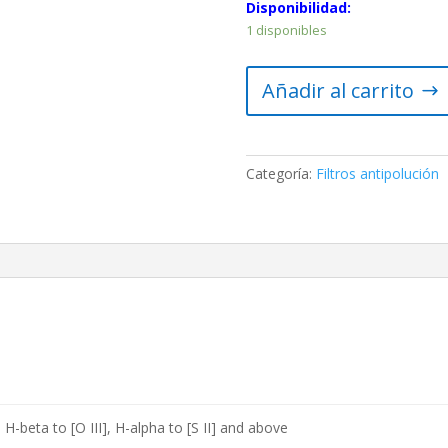
Disponibilidad:
1 disponibles
Filtro
Añadir al carrito
Nebular
TS-
Optics
UHC
Categoría:
Filtros antipolución
premium
de
1.25"
contra
la
contaminación
lumínica
-
más
contraste
cantidad
H-beta to [O III], H-alpha to [S II] and above