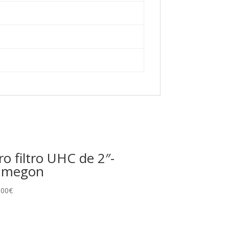
ro filtro UHC de 2″-
megon
,00
€