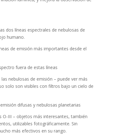
 las dos líneas espectrales de nebulosas de
 ojo humano.
íneas de emisión más importantes desde el
spectro fuera de estas líneas
e las nebulosas de emisión – puede ver más
so solo son visibles con filtros bajo un cielo de
emisión difusas y nebulosas planetarias
os O-III – objetos más interesantes, también
os, utilizables fotográficamente.
Sin
 mucho más efectivos en su rango.