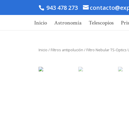
943 478 273
contacto@exp
Inicio
Astronomía
Telescopios
Pri
Inicio
/
Filtros antipolución
/ Filtro Nebular TS-Optics