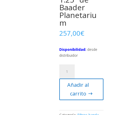
Baader
Planetariu
m
257,00
€
Disponibilidad:
desde
distribuidor
Filtro
H-
alpha
Añadir al
Ultra-
Narrow
carrito
Band
3,5
nm
de
Categoría:
Filtros banda