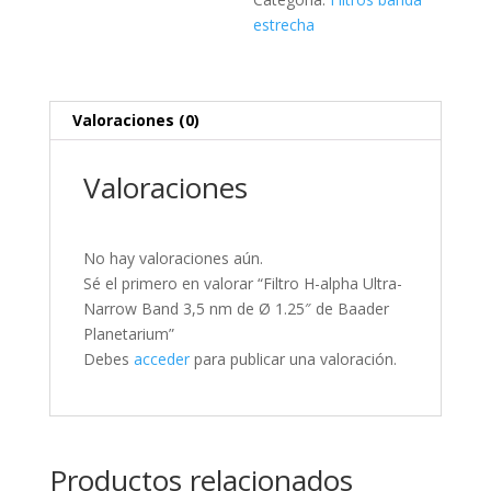
Ø
estrecha
1.25"
de
Baader
Valoraciones (0)
Planetarium
cantidad
Valoraciones
No hay valoraciones aún.
Sé el primero en valorar “Filtro H-alpha Ultra-
Narrow Band 3,5 nm de Ø 1.25″ de Baader
Planetarium”
Debes
acceder
para publicar una valoración.
Productos relacionados