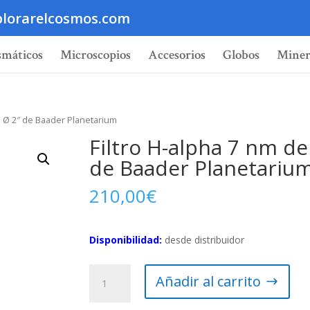
lorarelcosmos.com
smáticos
Microscopios
Accesorios
Globos
Miner
de Ø 2″ de Baader Planetarium
Filtro H-alpha 7 nm de
de Baader Planetariu
210,00
€
Disponibilidad:
desde distribuidor
Filtro
Añadir al carrito
H-
alpha