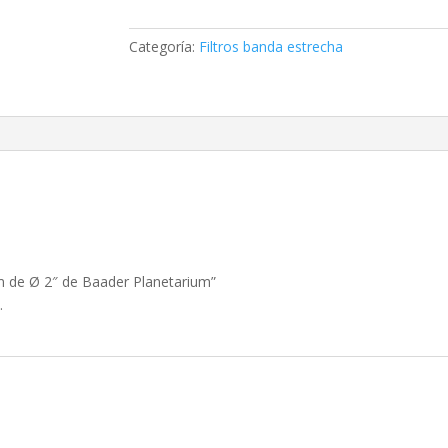
7
nm
Categoría:
Filtros banda estrecha
de
Ø
2"
de
Baader
Planetarium
cantidad
nm de Ø 2″ de Baader Planetarium”
.