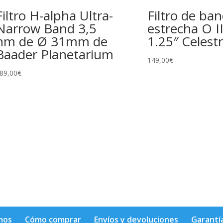
Filtro H-alpha Ultra-
Filtro de ba
Narrow Band 3,5
estrecha O II
nm de Ø 31mm de
1.25″ Celest
Baader Planetarium
149,00
€
89,00
€
mos
Cómo comprar
Envíos y devoluciones
Garantí