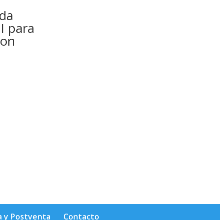
nda
I para
ron
a y Postventa
Contacto