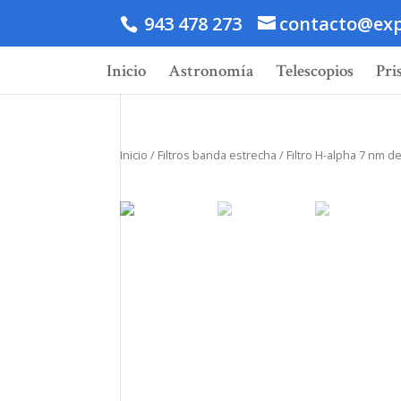
943 478 273
contacto@exp
Inicio
Astronomía
Telescopios
Pri
Inicio
/
Filtros banda estrecha
/ Filtro H-alpha 7 nm 