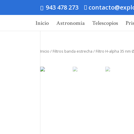
943 478 273
contacto@expl
Inicio
Astronomía
Telescopios
Pri
Inicio
/
Filtros banda estrecha
/ Filtro H-alpha 35 nm