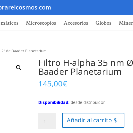
orarelcosmos.com
smáticos
Microscopios
Accesorios
Globos
Miner
 Ø 2″ de Baader Planetarium
Filtro H-alpha 35 nm Ø
Baader Planetarium
145,00
€
Disponibilidad:
desde distribuidor
Filtro
Añadir al carrito
H-
alpha