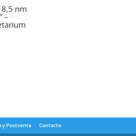
a 8,5 nm
″ –
etarium
a y Postventa
Contacto