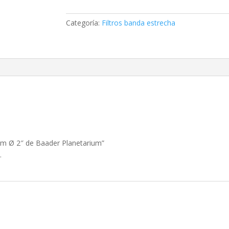
35
nm
Categoría:
Filtros banda estrecha
Ø
2"
de
Baader
Planetarium
cantidad
5 nm Ø 2″ de Baader Planetarium”
.