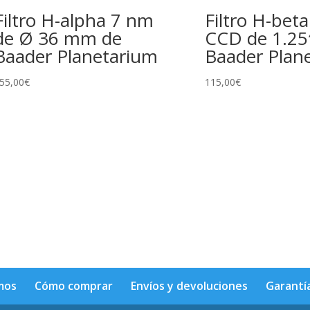
Filtro H-alpha 7 nm
Filtro H-bet
de Ø 36 mm de
CCD de 1.25
Baader Planetarium
Baader Plan
55,00
€
115,00
€
mos
Cómo comprar
Envíos y devoluciones
Garantí