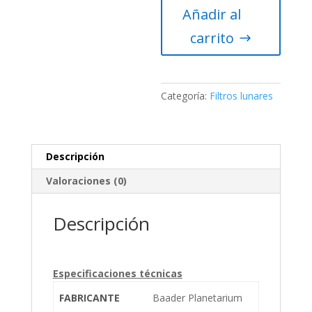
Añadir al
2″
Baader
carrito
Planetarium
(ND
0.6,
T=
Categoría:
Filtros lunares
25
%)
cantidad
Descripción
Valoraciones (0)
Descripción
Especificaciones técnicas
FABRICANTE
Baader Planetarium