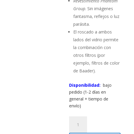
Revestimiento Phantom
Group
. Sin imágenes
fantasma, reflejos o luz
parásita.
El roscado a ambos
lados del vidrio permite
la combinación con
otros filtros (por
ejemplo, filtros de color
de Baader).
Disponibilidad:
bajo
pedido (1-2 días en
general + tiempo de
envío)
Filtro
Densidad
Neutra