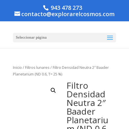
943 478 273
contacto@explorarelcosmos.com
Seleccionar página
Inicio
/
Filtros lunares
/ Filtro Densidad Neutra 2″ Baader
Planetarium (ND 0.6, T= 25 %)
Filtro
Densidad
Neutra 2″
Baader
Planetariu
m (ND 0.6,